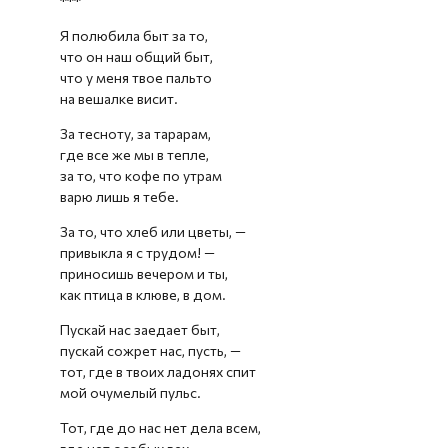
***
Я полюбила быт за то,
что он наш общий быт,
что у меня твое пальто
на вешалке висит.
За тесноту, за тарарам,
где все же мы в тепле,
за то, что кофе по утрам
варю лишь я тебе.
За то, что хлеб или цветы, —
привыкла я с трудом! —
приносишь вечером и ты,
как птица в клюве, в дом.
Пускай нас заедает быт,
пускай сожрет нас, пусть, —
тот, где в твоих ладонях спит
мой очумелый пульс.
Тот, где до нас нет дела всем,